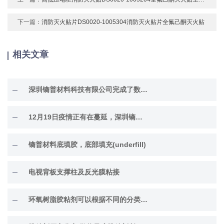
下一篇：
消防灭火贴片DS0020-1005304消防灭火贴片全氟己酮灭火贴
相关文章
深圳镝普材料科技有限公司完成了数千万元的A轮融资
12月19日疫情正有在蔓延，深圳镝普材料科技有限公司董事长组织开展职工免费发放消毒液行动。
镝普材料底填胶，底部填充(underfill)
电视背板支撑柱及反光膜粘接
环氧树脂胶粘剂可以根据不同的分类方法进行归类，以下是一些常见的分类方法：