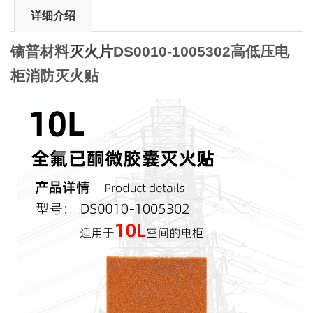
详细介绍
镝普材料
灭火片
DS0010-1005302高低压电
柜消防灭火贴