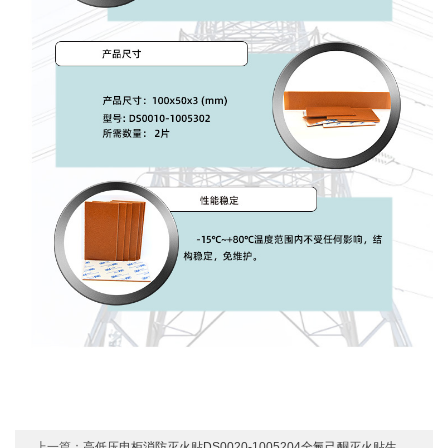
上一篇：
高低压电柜消防灭火贴DS0020-1005204全氟己酮灭火贴生产厂含税运