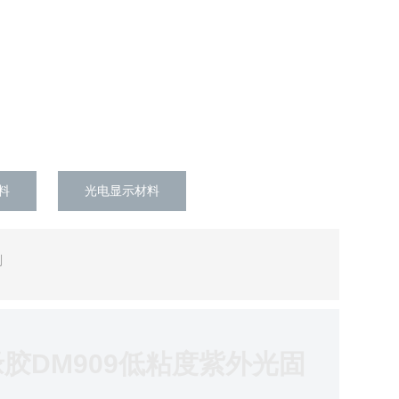
料
光电显示材料
剂
胶DM909低粘度紫外光固