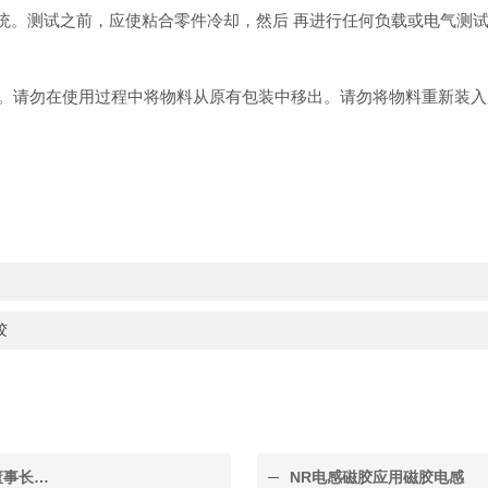
系统。测试之前，应使粘合零件冷却，然后 再进行任何负载或电气测
个月。请勿在使用过程中将物料从原有包装中移出。请勿将物料重新装
胶
12月19日疫情正有在蔓延，深圳镝普材料科技有限公司董事长组织开展职工免费发放消毒液行动。
NR电感磁胶应用磁胶电感