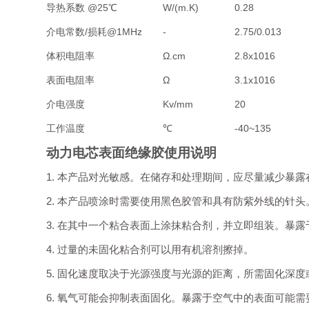
导热系数
@25℃
W/(m.K)
0.28
介电常
数/
损耗
@1MHz
-
2.75/0.013
体积电阻率
Ω
.cm
2.8x10
16
表面电阻率
Ω
3.1x10
16
介电强度
Kv/mm
20
工作温度
℃
-40~135
动力电芯表面绝缘胶
使用说明
1. 本产品对光敏感。在储存和处理期间，应尽量减少暴
2. 本产品喷涂时需要使用黑色胶管和具有防紫外线的针
3. 在其中一个粘合表面上涂抹粘合剂，并立即组装。暴
4. 过量的未固化粘合剂可以用有机溶剂擦掉。
5. 固化速度取决于光源强度与光源的距离，所需固化深
6. 氧气可能会抑制表面固化。暴露于空气中的表面可能