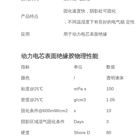
固化速度快，阴影处可固化
产品特
点
，不同温湿度下有良好的电气稳
定性
应用
用于动力电芯表面绝缘
动力电芯表面绝缘胶
物理性能
指标
单位
数值
颜色
/
透明液体
粘度
@
25℃
mPa.s
100
密
度@25℃
g/cm
3
1.05
固化条件
@600mW/cm
2
s
10
阴影区域湿气固化条件
Days
3
硬度
Shore D
80