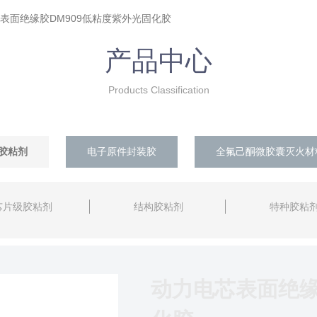
芯表面绝缘胶DM909低粘度紫外光固化胶
产品中心
Products Classification
胶粘剂
电子原件封装胶
全氟己酮微胶囊灭火材
芯片级胶粘剂
结构胶粘剂
特种胶粘
动力电芯表面绝缘