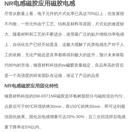
NR电感磁胶应用磁胶电感
尽管从数量上看，电子元件的片式化率已高达70%以上，但发展很
不均衡，一些元件由于工艺、结构及材料等原因，片式化的难度较
大。随着材料和工艺的不断进步，使用最广泛的贴片绕线功率电感
上，自动化生产已经开始普及，这极大缓解了此类电感生产对于人
工的依赖，无论产能还是良率都将得到极大的提升，预计未来将取
代80%的市场，镝普材料科技的
nr磁胶
质量稳定，良品率高的背后
是一个高强度的研发团队在运做，保证了产品的品质
NR电感磁胶应用固化特性
镝普材料科技的DM-6971NR磁胶是环氧树脂部分与磁粉混合均匀，
点胶后可于80℃环境烘烤30min，再150℃烘烤30min，即可达到最
佳固化效果。固化后电感增量可达20%-30%，且三次回流焊后电感
量下降率在5%以内。