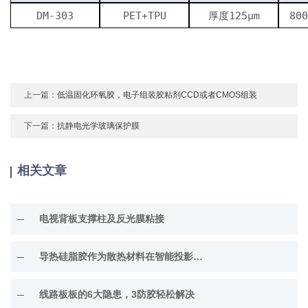
DM-303
PET+TPU
厚度125μm
80
上一篇：
低温固化环氧胶，电子组装胶粘剂CCD或者CMOS组装
下一篇：
抗静电光学玻璃保护膜
相关文章
电视背板支撑柱及反光膜粘接
导热硅脂胶作为散热材料在智能投影仪的应用
线路板板的6大隐患，3防胶轻松解决