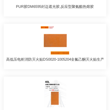
PUR胶DM6595封边遮光胶,反应型聚氨酯热熔胶
高低压电柜消防灭火贴DS0020-1005204全氟己酮灭火贴生产厂