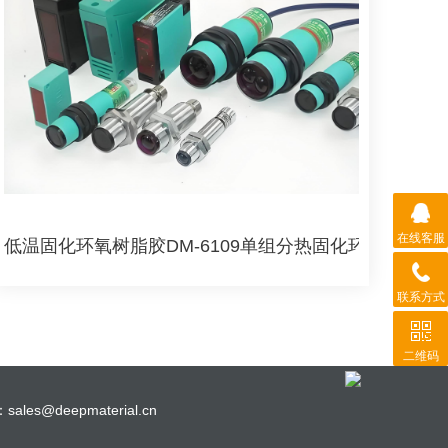
在线客服
显示屏贴合
低温固化环氧树脂胶DM-6109单组分热固化环氧树脂胶
联系方式
二维码
ales@deepmaterial.cn